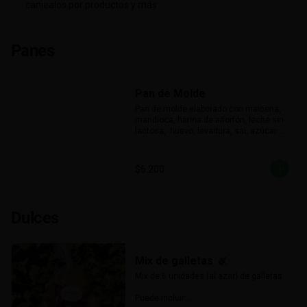
canjealos por productos y más
Panes
Pan de Molde
Pan de molde elaborado con maicena, 
mandioca, harina de alforfón, leche sin 
lactosa,  huevo, levadura, sal, azúcar y 
aceite. Aproximadamente 750grs.

Sin gluten y sin lactosa.

Contiene leche sin lactosa, huevo.
$6.200
Dulces
Mix de galletas
Mix de 6 unidades (al azar) de galletas.

Puede incluir:
