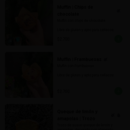
Contienen azúcar, leche, lactosa, 
avena, maní, almendras, nueces.

Muffin | Chips de
chocolate
❗️IMPORTANTE

Muffin con chips de chocolate.

El contenido del mix de galletas es AL 
AZAR, son 6 unidades de galletas 
Libre de gluten y apto para celíacos.

variadas.
$2.700
Contiene azúcar, lactosa, leche, 
maicena, mandioca, harina de arroz, 
harina de alforfón, harina de almendras, 
goma xanthan, miel, huevo, esencia de 
vainilla. Contiene trazas de soya.
Muffin | Frambuesas
Muffin con frambuesas.

Libre de gluten y apto para celíacos.

Contiene azúcar, lactosa, leche, 
maicena, mandioca, harina de arroz, 
$2.700
harina de alforfón, harina de almendras, 
goma xanthan, miel, huevo, esencia de 
vainilla.
Queque de limón y
amapolas | Trozo
Trozo de suave queque de limón y 
amapolas, decorado con glaseado.
