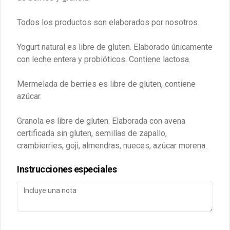
PRESENCIAL)
Zona de Despacho
Todos los productos son elaborados por nosotros.
WhatsApp de contacto +569 7777 9897
Yogurt natural es libre de gluten. Elaborado únicamente
Términos y condiciones
con leche entera y probióticos. Contiene lactosa.
Política de privacidad
Redes sociales
Mermelada de berries es libre de gluten, contiene
azúcar.
Instagram
Granola es libre de gluten. Elaborada con avena
Facebook
certificada sin gluten, semillas de zapallo,
X
crambierries, goji, almendras, nueces, azúcar morena.
Mi cuenta
Instrucciones especiales
Pedir
Puntos para Alegrar
Iniciar sesión