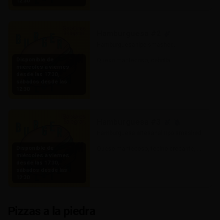
12:30
Libre de gluten y apta para celíacos, sin 
lactosa.

Pan contiene leche y huevo.
Hamburguesa #2
Hamburguesa tipo smashed.

Disponible de
Queso mantecoso, cebolla 
miércoles a viernes
caramelizada, salsa de queso azul y 
desde las 17:30,
lechuga.

sábados desde las
12:30
Libre de gluten.

Pan contiene lactosa, leche y huevo.
Hamburguesa #3
Hamburguesa artesanal tipo smashed. 

Disponible de
Queso mantecoso, tocino crocante, 
miércoles a viernes
salsa Sabores*, cebolla morada y 
desde las 17:30,
pepinos dill (encurtidos).

sábados desde las
12:30
*Mayonesa, mostaza, ketchup y 
pepinos dill.

Libre de gluten y apta para celíacos, sin 
Pizzas a la piedra
lactosa.

Pan contiene leche y huevo.