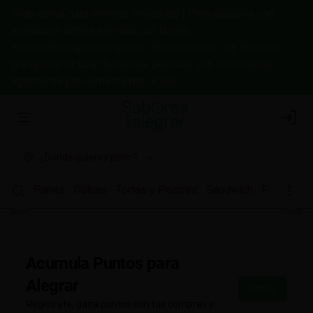
Web activa para entrega inmediata | Para pedidos con
antelación debes agendar por la web
www.saboresparaalegrar.cl | No contamos con atención
presencial ni sala de ventas, pedidos con retiro deben
agendarse previamente por la web
Abrir menu de navegación
Login
¿Dónde quieres pedir?
Panes
Dulces
Tortas y Postres
Sándwich
Pizzas a l
Acumula
Puntos para
Alegrar
Únete
Regístrate, gana puntos con tus compras y